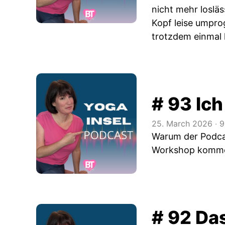
nicht mehr losläs
Kopf leise umpro
trotzdem einmal 
# 93 Ic
25. March 2026
‧
9
Warum der Podcas
Workshop kommen 
# 92 Da