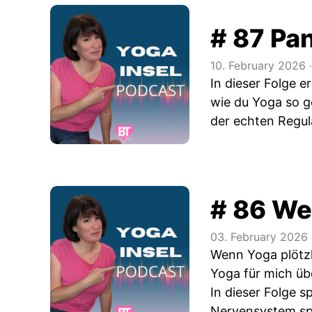
# 87 Pan
10. February 2026
‧
In dieser Folge e
wie du Yoga so ge
der echten Regul
# 86 We
03. February 2026
Wenn Yoga plötzli
Yoga für mich üb
In dieser Folge 
Nervensystem spi