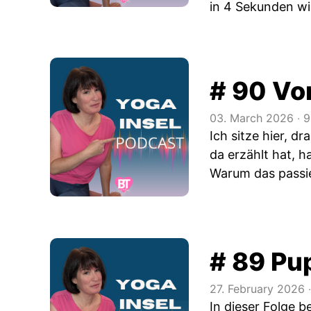
in 4 Sekunden wi
# 90 Vo
03. March 2026
‧
9
Ich sitze hier, d
da erzählt hat, h
Warum das passie
# 89 Pu
27. February 2026
‧
In dieser Folge 