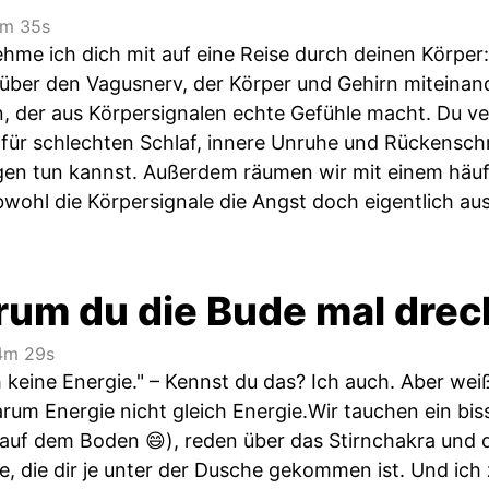
m 35s
nehme ich dich mit auf eine Reise durch deinen Körpe
über den Vagusnerv, der Körper und Gehirn miteinande
n, der aus Körpersignalen echte Gefühle macht. Du v
für schlechten Schlaf, innere Unruhe und Rückensc
gen tun kannst. Außerdem räumen wir mit einem häu
obwohl die Körpersignale die Angst doch eigentlich au
um du die Bude mal dreck
4m 29s
 keine Energie." – Kennst du das? Ich auch. Aber wei
warum Energie nicht gleich Energie.Wir tauchen ein bi
 auf dem Boden 😄), reden über das Stirnchakra und d
e, die dir je unter der Dusche gekommen ist. Und ich