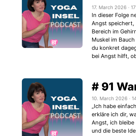
17. March 2026
‧
17
In dieser Folge 
Angst speichert, 
Bereich im Gehir
Muskel im Bauch 
du konkret dage
bei Angst hilft, 
# 91 War
10. March 2026
‧
1
„Ich habe einfach
erkläre ich dir, 
Angst, ich bleibe
und die beste Ide