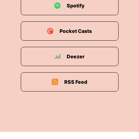
Spotify
00:01:45: Ich also in einer Windesteile mir
schnell was angezogen nur eben schnelle
Mundspülung nur nochmals mal Zähne geputzt
nur einmal kurz im Mund ausgespült mich ins
Pocket Casts
Auto gesetzt zu meiner Mutter gefahren.
00:01:56: Guckt, wo ist meine Mutter?
Deezer
00:01:57: Ja nirgendswo!
00:01:58: Mutter nicht da, Mutter nicht in der
RSS Feed
Küche, Mutter nirgendwo... Hund auch nicht da
was ein gutes Zeichen ist weil wenn der Hund
halt auch noch nicht da ist dann ist sie mit dem
spazieren.
00:02:06: Ich habe gedacht okay wenn jetzt
wirklich mal etwas war und der Rettungswagen
kam dann wäre ja zumindest noch der Hund da